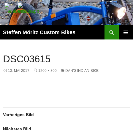
Suchen
Steffen Möritz Custom Bikes
ZUM
PRIMÄR
INHALT
MENÜ
SPRINGEN
DSC03615
13. MAI 2017
1200 × 800
DAN’S INDIAN-BIKE
Vorheriges Bild
Nächstes Bild