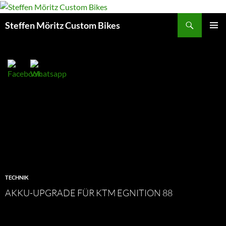
Suchen
Steffen Möritz Custom Bikes
ZUM
PRIMÄR
INHALT
MENÜ
SPRINGEN
TECHNIK
AKKU-UPGRADE FÜR KTM EGNITION 88