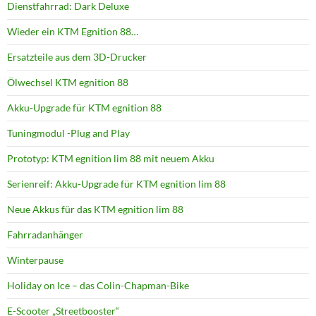
Dienstfahrrad: Dark Deluxe
Wieder ein KTM Egnition 88…
Ersatzteile aus dem 3D-Drucker
Ölwechsel KTM egnition 88
Akku-Upgrade für KTM egnition 88
Tuningmodul -Plug and Play
Prototyp: KTM egnition lim 88 mit neuem Akku
Serienreif: Akku-Upgrade für KTM egnition lim 88
Neue Akkus für das KTM egnition lim 88
Fahrradanhänger
Winterpause
Holiday on Ice – das Colin-Chapman-Bike
E-Scooter „Streetbooster“