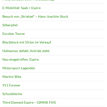
E-Mobilität: Saab + Espire
Besuch von „Strietzel“ – Hans-Joachim Stuck
Silberpfeil
Escobar Tourer
Blackblock mit 50 km im Verkauf
Hallsensor defekt, Antrieb steht
Neu eingetroffen: Espire
Motorsport-Legenden
Martini-Bike
911 Forever
Schutzbleche
Third Element Espire – GIMME FIVE