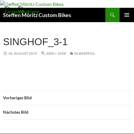
Suchen
Steffen Möritz Custom Bikes
ZUM
PRIMÄR
INHALT
MENÜ
SPRINGEN
SINGHOF_3-1
18. AUGUST 2019
2000 × 1098
SILBERPFEIL
Vorheriges Bild
Nächstes Bild