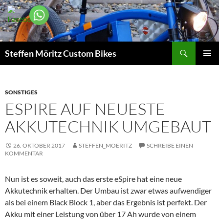
Suchen
Steffen Möritz Custom Bikes
ZUM
PRIMÄR
INHALT
MENÜ
SPRINGEN
SONSTIGES
ESPIRE AUF NEUESTE
AKKUTECHNIK UMGEBAUT
26. OKTOBER 2017
STEFFEN_MOERITZ
SCHREIBE EINEN
KOMMENTAR
Nun ist es soweit, auch das erste eSpire hat eine neue
Akkutechnik erhalten. Der Umbau ist zwar etwas aufwendiger
als bei einem Black Block 1, aber das Ergebnis ist perfekt. Der
Akku mit einer Leistung von über 17 Ah wurde von einem