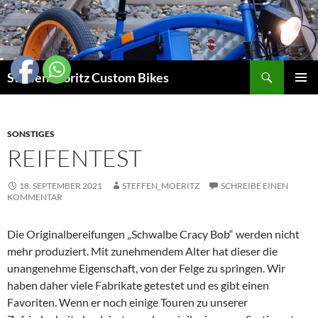
Suchen
Steffen Möritz Custom Bikes
ZUM
PRIMÄR
INHALT
MENÜ
SPRINGEN
SONSTIGES
REIFENTEST
18. SEPTEMBER 2021
STEFFEN_MOERITZ
SCHREIBE EINEN
KOMMENTAR
Die Originalbereifungen „Schwalbe Cracy Bob“ werden nicht
mehr produziert. Mit zunehmendem Alter hat dieser die
unangenehme Eigenschaft, von der Felge zu springen. Wir
haben daher viele Fabrikate getestet und es gibt einen
Favoriten. Wenn er noch einige Touren zu unserer