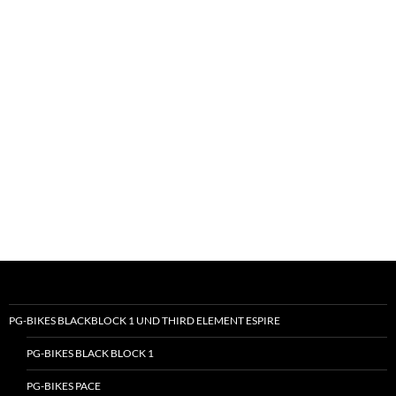
PG-BIKES BLACKBLOCK 1 UND THIRD ELEMENT ESPIRE
PG-BIKES BLACK BLOCK 1
PG-BIKES PACE