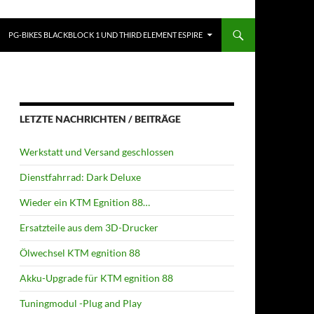
PRINGEN
PG-BIKES BLACKBLOCK 1 UND THIRD ELEMENT ESPIRE
LETZTE NACHRICHTEN / BEITRÄGE
Werkstatt und Versand geschlossen
Dienstfahrrad: Dark Deluxe
Wieder ein KTM Egnition 88…
Ersatzteile aus dem 3D-Drucker
Ölwechsel KTM egnition 88
Akku-Upgrade für KTM egnition 88
Tuningmodul -Plug and Play