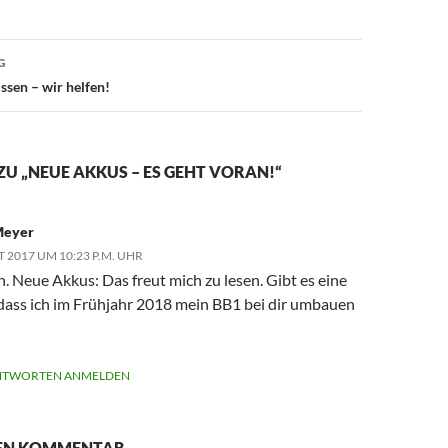
G
ssen – wir helfen!
ZU „NEUE AKKUS – ES GEHT VORAN!“
Meyer
T 2017 UM 10:23 P.M. UHR
n. Neue Akkus: Das freut mich zu lesen. Gibt es eine
dass ich im Frühjahr 2018 mein BB1 bei dir umbauen
NTWORTEN ANMELDEN
NEN KOMMENTAR