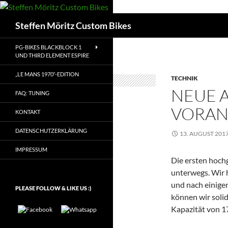
Suchen
Steffen Möritz Custom Bikes
PG-BIKES BLACKBLOCK 1
UND THIRD ELEMENT ESPIRE
„LE MANS 1970“-EDITION
TECHNIK
NEUE A
FAQ: TUNING
VORAN
KONTAKT
DATENSCHUTZERKLÄRUNG
13. AUGUST 201
IMPRESSUM
Die ersten hoch
unterwegs. Wir h
und nach einigen
PLEASE FOLLOW & LIKE US :)
können wir soli
Kapazität von 1