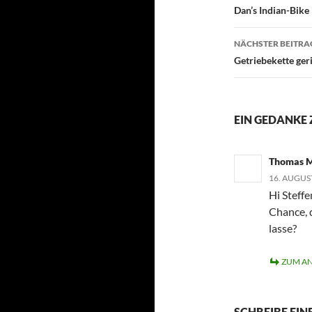
Dan’s Indian-Bike
NÄCHSTER BEITRA
Getriebekette geri
EIN GEDANKE 
Thomas 
16. AUGUS
Hi Steffe
Chance, 
lasse?
ZUM A
SCHREIBE EI