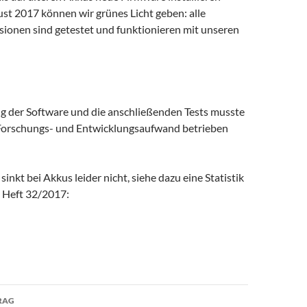
st 2017 können wir grünes Licht geben: alle
sionen sind getestet und funktionieren mit unseren
ng der Software und die anschließenden Tests musste
 Forschungs- und Entwicklungsaufwand betrieben
sinkt bei Akkus leider nicht, siehe dazu eine Statistik
, Heft 32/2017:
avigation
RAG