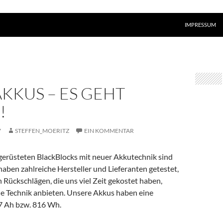
ZUM INHALT S
IMPRESSUM
KKUS – ES GEHT
!
7
STEFFEN_MOERITZ
EIN KOMMENTAR
gerüsteten BlackBlocks mit neuer Akkutechnik sind
aben zahlreiche Hersteller und Lieferanten getestet,
 Rückschlägen, die uns viel Zeit gekostet haben,
de Technik anbieten. Unsere Akkus haben eine
7 Ah bzw. 816 Wh.