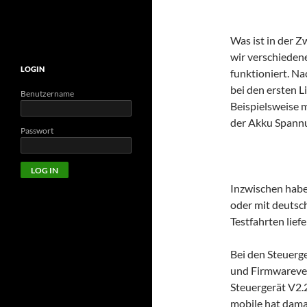
Was ist in der Z
wir verschiedene
LOGIN
funktioniert. Na
bei den ersten 
Benutzername
Beispielsweise 
der Akku Spannun
Passwort
Inzwischen habe
oder mit deutsc
Testfahrten lief
Bei den Steuerg
und Firmwarever
Steuergerät V2.2
mobile hat damal