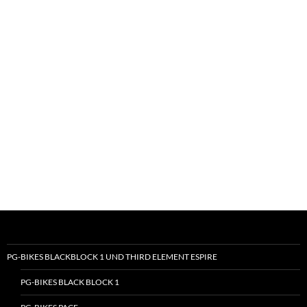
PG-BIKES BLACKBLOCK 1 UND THIRD ELEMENT ESPIRE
PG-BIKES BLACK BLOCK 1