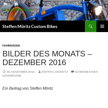
Suchen
Steffen Möritz Custom Bikes
ZUM
PRIMÄR
INHALT
MENÜ
SPRINGEN
FAHRRÄDER
BILDER DES MONATS –
DEZEMBER 2016
30. NOVEMBER 2016
STEFFEN_MOERITZ
SCHREIBE EINEN
KOMMENTAR
Ein Beitrag von Steffen Möritz