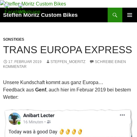
Suchen
Steffen Möritz Custom Bikes
ZUM
PRIMÄR
INHALT
MENÜ
SPRINGEN
SONSTIGES
TRANS EUROPA EXPRESS
17. FEBRUAR 2019
STEFFEN_MOERITZ
SCHREIBE EINEN
KOMMENTAR
Unsere Kundschaft kommt aus ganz Europa…
Feedback aus
Genf
, auch hier im Februar 2019 bei bestem
Wetter: