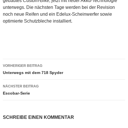
gebautes Custom-Bike, jetzt mit neuer Akku-Technologie
unterwegs. Die nächsten Tage werden bei der Revision
noch neue Reifen und ein Edelux-Scheinwerfer sowie
optimierte Schutzbleche installiert.
Beitragsnavigation
VORHERIGER BEITRAG
Unterwegs mit dem 718 Spyder
NÄCHSTER BEITRAG
Escobar-Serie
SCHREIBE EINEN KOMMENTAR