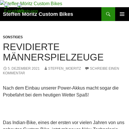
Suchen
Steffen Möritz Custom Bikes
ZUM
PRIMÄR
INHALT
MENÜ
SPRINGEN
SONSTIGES
REVIDIERTE
MÄNNERSPIELZEUGE
5. DEZEMBER 2021
STEFFEN_MOERITZ
SCHREIBE EINEN
KOMMENTAR
Nach dem Einbau unserer Power-Akkus macht sogar die
Probefahrt bei dem heutigen Wetter Spaß!
Das Indian-Bike, eines der ersten vor vielen Jahren von uns