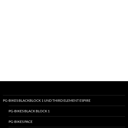
PG-BIKES BLACKBLOCK 1 UND THIRD ELEMENT ESPIRE
PG-BIKES BLACK BLOCK 1
PG-BIKES PACE