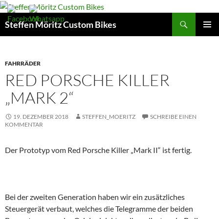
Suchen
Steffen Möritz Custom Bikes
ZUM
PRIMÄR
INHALT
MENÜ
SPRINGEN
FAHRRÄDER
RED PORSCHE KILLER
„MARK 2“
19. DEZEMBER 2018
STEFFEN_MOERITZ
SCHREIBE EINEN
KOMMENTAR
Der Prototyp vom Red Porsche Killer „Mark II“ ist fertig.
Bei der zweiten Generation haben wir ein zusätzliches
Steuergerät verbaut, welches die Telegramme der beiden