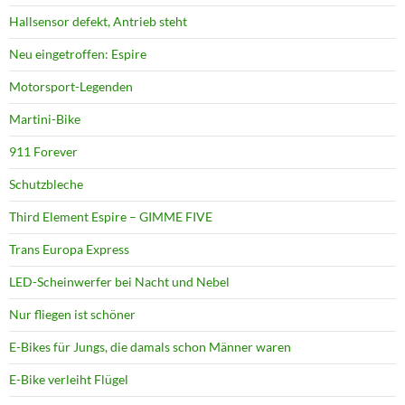
Hallsensor defekt, Antrieb steht
Neu eingetroffen: Espire
Motorsport-Legenden
Martini-Bike
911 Forever
Schutzbleche
Third Element Espire – GIMME FIVE
Trans Europa Express
LED-Scheinwerfer bei Nacht und Nebel
Nur fliegen ist schöner
E-Bikes für Jungs, die damals schon Männer waren
E-Bike verleiht Flügel