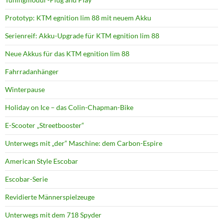
Prototyp: KTM egnition lim 88 mit neuem Akku
Serienreif: Akku-Upgrade für KTM egnition lim 88
Neue Akkus für das KTM egnition lim 88
Fahrradanhänger
Winterpause
Holiday on Ice – das Colin-Chapman-Bike
E-Scooter „Streetbooster“
Unterwegs mit „der“ Maschine: dem Carbon-Espire
American Style Escobar
Escobar-Serie
Revidierte Männerspielzeuge
Unterwegs mit dem 718 Spyder