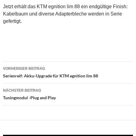
Jetzt erhält das KTM egnition lim 88 ein endgültige Finish:
Kabelbaum und diverse Adapterbleche werden in Serie
gefertigt.
Beitragsnavigation
VORHERIGER BEITRAG
Serienreif: Akku-Upgrade für KTM egnition lim 88
NÄCHSTER BEITRAG
Tuningmodul -Plug and Play