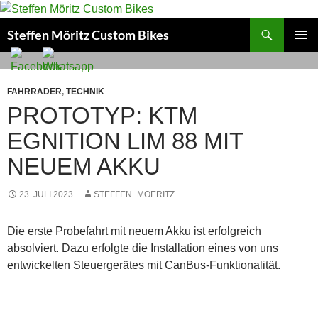
Suchen
Steffen Möritz Custom Bikes
ZUM
PRIMÄR
INHALT
MENÜ
SPRINGEN
FAHRRÄDER
,
TECHNIK
PROTOTYP: KTM
EGNITION LIM 88 MIT
NEUEM AKKU
23. JULI 2023
STEFFEN_MOERITZ
Die erste Probefahrt mit neuem Akku ist erfolgreich
absolviert. Dazu erfolgte die Installation eines von uns
entwickelten Steuergerätes mit CanBus-Funktionalität.