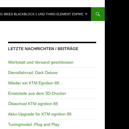
NGEN
PG-BIKES BLACKBLOCK 1 UND THIRD ELEMENT ESPIRE
LETZTE NACHRICHTEN / BEITRÄGE
Werkstatt und Versand geschlossen
Dienstfahrrad: Dark Deluxe
Wieder ein KTM Egnition 88…
Ersatzteile aus dem 3D-Drucker
Ölwechsel KTM egnition 88
Akku-Upgrade für KTM egnition 88
Tuningmodul -Plug and Play