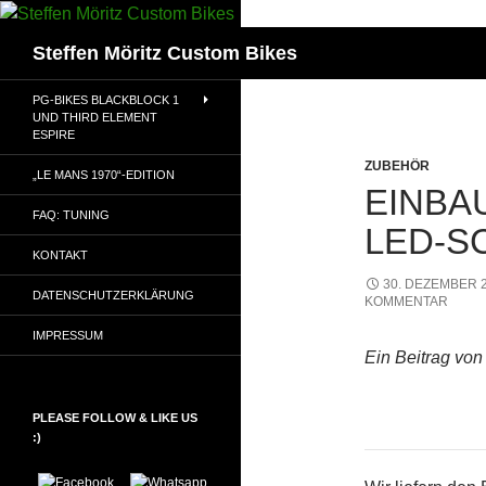
Suchen
Steffen Möritz Custom Bikes
PG-BIKES BLACKBLOCK 1
UND THIRD ELEMENT
ESPIRE
ZUBEHÖR
„LE MANS 1970“-EDITION
EINBA
FAQ: TUNING
LED-S
KONTAKT
30. DEZEMBER 
DATENSCHUTZERKLÄRUNG
KOMMENTAR
IMPRESSUM
Ein Beitrag von 
PLEASE FOLLOW & LIKE US
:)