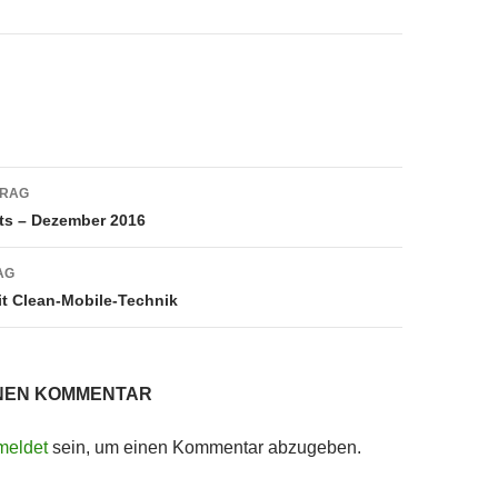
navigation
TRAG
ts – Dezember 2016
AG
t Clean-Mobile-Technik
INEN KOMMENTAR
meldet
sein, um einen Kommentar abzugeben.