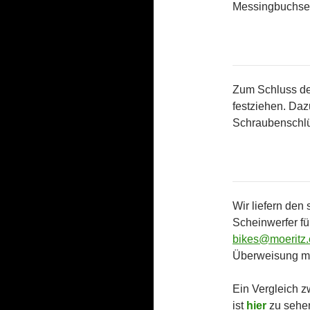
Messingbuchse 
Zum Schluss de
festziehen. Daz
Schraubenschlüs
Wir liefern den
Scheinwerfer fü
bikes@moeritz
Überweisung mit
Ein Vergleich 
ist
hier
zu sehe