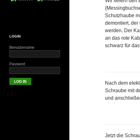
Wir liefern den
(Messingbuchsen
Schutzhaube mon
demontiert, der
werden. Der Ka
LOGIN
an das rote Kab
schwarz für da
Benutzername
Passwort
Nach dem elekt
Schraube mit d
und anschließen
Jetzt die Schra