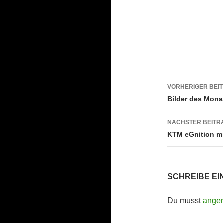
Beitrags
VORHERIGER BEI
Bilder des Mona
NÄCHSTER BEITR
KTM eGnition mi
SCHREIBE E
Du musst
ange