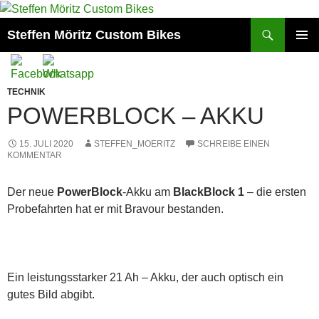
Suchen
Steffen Möritz Custom Bikes
ZUM
PRIMÄR
INHALT
MENÜ
SPRINGEN
TECHNIK
POWERBLOCK – AKKU
15. JULI 2020
STEFFEN_MOERITZ
SCHREIBE EINEN
KOMMENTAR
Der neue
PowerBlock
-Akku am
BlackBlock 1
– die ersten
Probefahrten hat er mit Bravour bestanden.
Ein leistungsstarker 21 Ah – Akku, der auch optisch ein
gutes Bild abgibt.